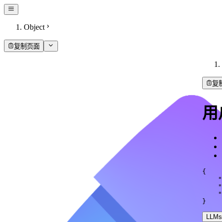
Object
复制页面
复
用
{
"
"
"
}
LLMs.