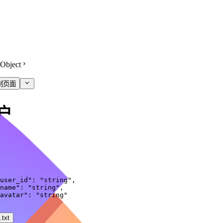
Object
制页面
户
user_id"
:
"string"
,
name"
:
"string"
,
avatar"
:
"string"
txt