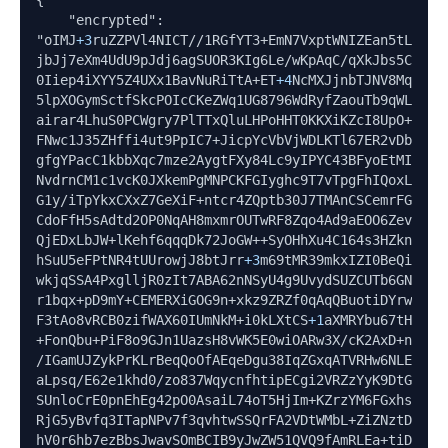
{

    "encrypted": 
"oIMJ
+3
ruZZPVl4NICT//1RGfYT3+EmN7VxptWNIZEan5tL
jbJj7eXm4UdU9pJdj6agSUOR3KIg6Le/wKpAqC/qXkJbs5C
0Iiep4iXYY5Z4UXx1BavNuRiTtA+ET
+4
NcMXJjnbTJNV8Mq
5lpXOGymSctfSkcPOIcCKeZWq1UG8796WdRyfZaouTb9qWL
airar4LhuS0PCWgry7PlTTxQluLHPoHHT0KKXiKZcI8UpO+
FNwc1J35ZHffi4ut9PpIC7+JicpYcVbVjWDLKTl67ER2vDb
gfgYPacC1kbbXqc7mze2AygtFXy84Lc9yIPYC43BFyoEtMI
NvdrnCM1c1vcK0JXkemPgMNPCKFGIyghc9T7vTpgFhIQoxL
G1y/iTpYkxCXxZ7GeXiF+ntcr4ZQptb30J7TMAnCSCemrFG
CdoFfH5sAdtd2OP0NqAH8mxmrOUTwRF8Zqo4Ad9aEOO6Zev
QjEDxLbJW+lKehf6qqqDk72JoGW++SyOHhXu4C164s3HZkn
hSuU5eFPtNR4tUUrowjJ8btJrr
+3
m69tMR39mkxIZI0BeQi
wkjqSSA4PxglljR0zIt7ABA62nNSyU4g9UvydSUZCUTb6GN
r1bqx+pD9mY+CEMERXiGOG9n+xkz9ZRZf0qAqQBuotiDYrw
F3tAo8vRCB0zifWAX60IUmNkM+i0kLXtCS
+1
aXMRYbu67tH
+FonQbu+PiF8o9GJn1UazsH8vWK5E0wiOARw3X/cK2AxD+n
/IGamUJZykPrKLrBeqQoOfAEqeDgu38IqZGxqATVRHw6NLE
aLpsq/E62e1khd0/zo837WqycnfhtipECgi2VRZzYyK9DtG
SUnloCrE0pnEhEg42pO0AsaiL74oT5HjIm+KZrzYM6FGxhs
RjG5yBvfq3ITapNPv7f3qvhtwSSQrFA2VDtWMbL+ZiZNztD
hV0r6hb7ezBbsJwavSOmBCIB9yJwZW51QVQ9fAmRLEa+tiD