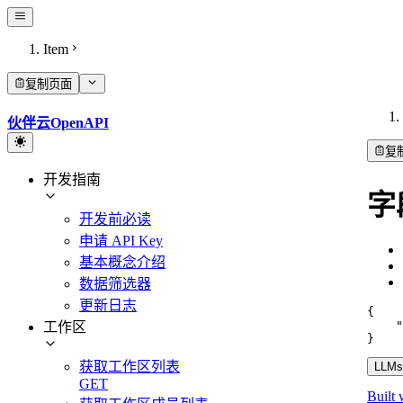
Item
复制页面
伙伴云OpenAPI
复
开发指南
字
开发前必读
申请 API Key
基本概念介绍
数据筛选器
更新日志
{
"
工作区
}
获取工作区列表
LLMs.
GET
Built 