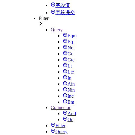
字段值
字段提交
Filter
Query
Eqm
Eq
Ne
Gt
Gte
Lt
Lte
In
Ain
Nin
Inc
Em
Connector
And
Or
Filter
Query